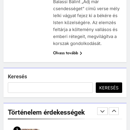
Balassi Bálint „Adj már
TÖRTÉNELEM ÉRDEKESSÉGEK
csendességet” című verse mély
244
lelki vágyat fejez ki a békére és
Mikor volt a római birodalom
Isten közelségére. Az elemzés
bukása, és mi történt utána?
feltárja a költemény vallásos és
MIKOR VOLT?
emberi rétegeit, megvilágítva a
TÖRTÉNELEM ÉRDEKESSÉGEK
korszak gondolkodását.
Olvass tovább
1
Ki volt Zeusz?
KIK VOLTAK?
TÖRTÉNELEM ÉRDEKESSÉGEK
Keresés
408
KERESÉS
2
Gárdonyi Géza: Az egri csillagok
Mikor volt a thermopülai csata?
olvasónapló
MIKOR VOLT?
5-8. OSZTÁLY
6. OSZTÁLY OLVASÓNAPLÓ
Történelem érdekességek
TÖRTÉNELEM ÉRDEKESSÉGEK
409
Móricz Zsigmond: Úri muri