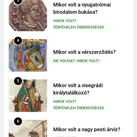
3
Mikor volt a nyugatrómai
olvasónapló
birodalom bukása?
12. OSZTÁLY OLVASÓNAPLÓ
MIKOR VOLT?
9-12. OSZTÁLY OLVASÓNAPLÓ
TÖRTÉNELEM ÉRDEKESSÉGEK
410
4
Fekete István: Vuk olvasónapló
1-4. OSZTÁLY OLVASÓNAPLÓ
Mikor volt a vérszerződés?
3-4. OSZTÁLY OLVASÓNAPLÓ
KIK VOLTAK?
MIKOR VOLT?
411
Molnár Ferenc: A Pál utcai fiúk
5
Mikor volt a visegrádi
olvasónapló
királytalálkozó?
5. OSZTÁLY OLVASÓNAPLÓ
MIKOR VOLT?
OLVASÓNAPLÓK
TÖRTÉNELEM ÉRDEKESSÉGEK
1
Mikszáth Kálmán: Tót atyafiak,
6
A jó palócok (elemzés)
Mikor volt a nagy pesti árvíz?
ELEMZÉSEK-VERSELEMZÉS