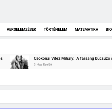
VERSELEMZÉSEK
TÖRTÉNELEM
MATEMATIKA
BI
sokonai Vitéz Mihály: A fársáng búcsúzó szavai verselemzés
Nap Ezelőtt