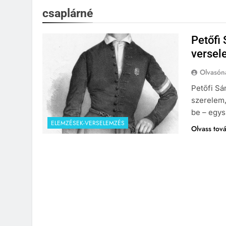
csaplárné
Petőfi
versel
Olvasón
Petőfi Sá
szerelem,
be – egys
ELEMZÉSEK-VERSELEMZÉS
Olvass tov