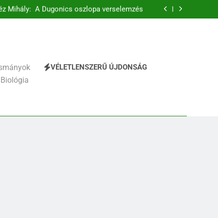
hály: A fársáng búcsúzó szavai verselemzés
éz Mihály: A Dugonics oszlopa verselemzés
ttila: A gyerekszemű élet-tavon verselemzés
elhágott már a nap a dél hév pontjára, 1794)
verselemzés
hály: A fársáng búcsúzó szavai verselemzés
éz Mihály: A Dugonics oszlopa verselemzés
ttila: A gyerekszemű élet-tavon verselemzés
VÉLETLENSZERŰ ÚJDONSÁG
vasmányok
 Biológia
241
Ki találta fel a gőzgépet?