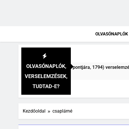
OLVASÓNAPLÓK
OLVASÓNAPLÓK,
a nap a dél hév pontjára, 1794) verselemzés
C
3 
VERSELEMZÉSEK,
TUDTAD-E?
Kezdőoldal
csaplárné