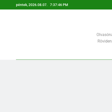
Ugrás
péntek, 2026.08.07.
7:37:47 PM
a
tartalomra
Olvasóna
Röviden,