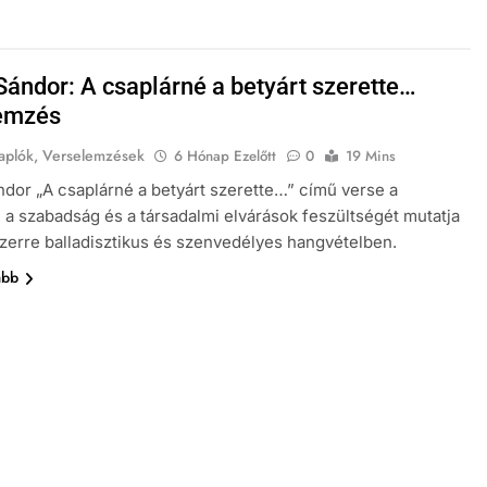
 Sándor: A csaplárné a betyárt szerette…
emzés
aplók, Verselemzések
6 Hónap Ezelőtt
0
19 Mins
ndor „A csaplárné a betyárt szerette…” című verse a
 a szabadság és a társadalmi elvárások feszültségét mutatja
zerre balladisztikus és szenvedélyes hangvételben.
ább