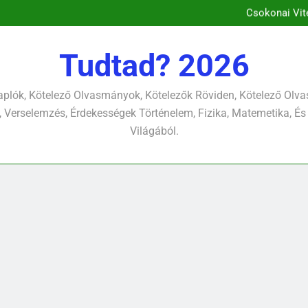
Csokonai Vitéz Mi
Csokonai Vit
József A
Csokonai Vitéz Mihály: A dél (F
Csokonai Vitéz Mi
Tudtad? 2026
Csokonai Vit
József A
plók, Kötelező Olvasmányok, Kötelezők Röviden, Kötelező Ol
 Verselemzés, Érdekességek Történelem, Fizika, Matemetika, És
Világából.