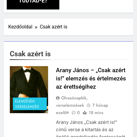
TUDTAD-E?
241
Ki találta fel a gőzgépet?
Kezdőoldal
Csak azért is
KI TALÁLTA FEL
TÖRTÉNELEM ÉRDEKESSÉGEK
Csak azért is
242
Kik voltak a három királyok?
Arany János – „Csak azért
KIK VOLTAK?
is!” elemzés és értelmezés
TÖRTÉNELEM ÉRDEKESSÉGEK
az érettségihez
243
Olvasónaplók,
A középkor titkai: Mi rejtőzött a
ELEMZÉSEK-
verselemzések
7 hónap
VERSELEMZÉS
várak falai mögött?
ezelőtt
0
18 mins
MIKOR VOLT?
Arany János „Csak azért is!”
TÖRTÉNELEM ÉRDEKESSÉGEK
című verse a kitartás és az
244
önálló gondolkodás fontosságát