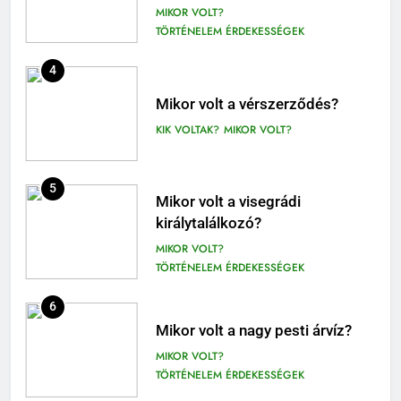
MIKOR VOLT?
9-12. OSZTÁLY OLVASÓNAPLÓ
TÖRTÉNELEM ÉRDEKESSÉGEK
410
4
Fekete István: Vuk olvasónapló
1-4. OSZTÁLY OLVASÓNAPLÓ
Mikor volt a vérszerződés?
3-4. OSZTÁLY OLVASÓNAPLÓ
KIK VOLTAK?
MIKOR VOLT?
411
Molnár Ferenc: A Pál utcai fiúk
5
Mikor volt a visegrádi
olvasónapló
királytalálkozó?
5. OSZTÁLY OLVASÓNAPLÓ
MIKOR VOLT?
OLVASÓNAPLÓK
TÖRTÉNELEM ÉRDEKESSÉGEK
1
Mikszáth Kálmán: Tót atyafiak,
6
A jó palócok (elemzés)
Mikor volt a nagy pesti árvíz?
ELEMZÉSEK-VERSELEMZÉS
MIKOR VOLT?
OLVASÓNAPLÓK
TÖRTÉNELEM ÉRDEKESSÉGEK
11