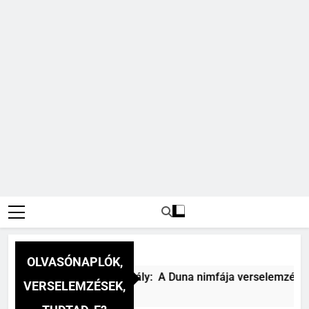
OLVASÓNAPLÓK,
Csokonai Vitéz Mihály: A Duna nimfája verselemzés
VERSELEMZÉSEK,
5 Óra Ezelőtt