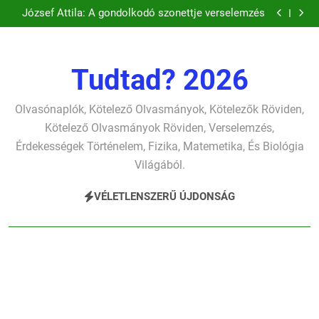
József Attila: A gyerekszemű élet-tavon verselemzés
Ugrás
József Attila: A gondolkodó szonettje verselemzés
a
Csokonai Vitéz Mihály: A fársáng búcsúzó szavai
verselemzés
Csokonai Vitéz Mihály: A Dugonics oszlopa
tartalomra
verselemzés
József Attila: A gyerekszemű élet-tavon verselemzés
József Attila: A gondolkodó szonettje verselemzés
Tudtad? 2026
Olvasónaplók, Kötelező Olvasmányok, Kötelezők Röviden,
Kötelező Olvasmányok Röviden, Verselemzés,
Érdekességek Történelem, Fizika, Matemetika, És Biológia
Világából.
VÉLETLENSZERŰ ÚJDONSÁG