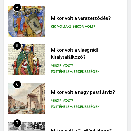
410
4
Fekete István: Vuk olvasónapló
1-4. OSZTÁLY OLVASÓNAPLÓ
Mikor volt a vérszerződés?
3-4. OSZTÁLY OLVASÓNAPLÓ
KIK VOLTAK?
MIKOR VOLT?
411
Molnár Ferenc: A Pál utcai fiúk
5
Mikor volt a visegrádi
olvasónapló
királytalálkozó?
5. OSZTÁLY OLVASÓNAPLÓ
MIKOR VOLT?
OLVASÓNAPLÓK
TÖRTÉNELEM ÉRDEKESSÉGEK
1
Mikszáth Kálmán: Tót atyafiak,
6
A jó palócok (elemzés)
Mikor volt a nagy pesti árvíz?
ELEMZÉSEK-VERSELEMZÉS
MIKOR VOLT?
OLVASÓNAPLÓK
TÖRTÉNELEM ÉRDEKESSÉGEK
11
2
Az emberi test öregedésének
7
Albert Camus: Közöny
biológiai titkai
Mikor volt a 2. világháború?