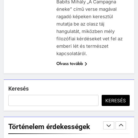
Babits Mihály „A Campagna
MIKOR VOLT?
éneke” című verse magával
TÖRTÉNELEM ÉRDEKESSÉGEK
ragadó képeken keresztül
1
mutatja be az olasz táj
hangulatát, miközben mély
Ki volt Zeusz?
filozófiai kérdéseket vet fel az
KIK VOLTAK?
emberi lét és természet
TÖRTÉNELEM ÉRDEKESSÉGEK
kapcsolatáról.
408
Olvass tovább
2
Gárdonyi Géza: Az egri csillagok
Mikor volt a thermopülai csata?
olvasónapló
MIKOR VOLT?
5-8. OSZTÁLY
6. OSZTÁLY OLVASÓNAPLÓ
TÖRTÉNELEM ÉRDEKESSÉGEK
Keresés
409
KERESÉS
Móricz Zsigmond: Úri muri
3
Mikor volt a nyugatrómai
olvasónapló
birodalom bukása?
12. OSZTÁLY OLVASÓNAPLÓ
Történelem érdekességek
MIKOR VOLT?
9-12. OSZTÁLY OLVASÓNAPLÓ
TÖRTÉNELEM ÉRDEKESSÉGEK