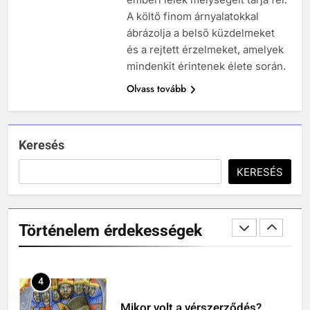
A költő finom árnyalatokkal
Ki volt Zeusz?
ábrázolja a belső küzdelmeket
KIK VOLTAK?
és a rejtett érzelmeket, amelyek
TÖRTÉNELEM ÉRDEKESSÉGEK
mindenkit érintenek élete során.
Olvass tovább
2
Mikor volt a thermopülai csata?
MIKOR VOLT?
TÖRTÉNELEM ÉRDEKESSÉGEK
Keresés
408
KERESÉS
3
Gárdonyi Géza: Az egri csillagok
Mikor volt a nyugatrómai
olvasónapló
birodalom bukása?
5-8. OSZTÁLY
6. OSZTÁLY OLVASÓNAPLÓ
Történelem érdekességek
MIKOR VOLT?
TÖRTÉNELEM ÉRDEKESSÉGEK
409
Móricz Zsigmond: Úri muri
4
olvasónapló
Mikor volt a vérszerződés?
12. OSZTÁLY OLVASÓNAPLÓ