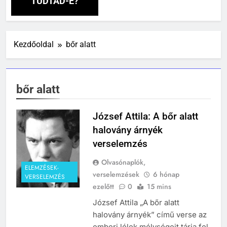
TUDTAD-E?
242
Kik voltak a három királyok?
Kezdőoldal
bőr alatt
KIK VOLTAK?
TÖRTÉNELEM ÉRDEKESSÉGEK
bőr alatt
243
A középkor titkai: Mi rejtőzött a
várak falai mögött?
József Attila: A bőr alatt
MIKOR VOLT?
halovány árnyék
TÖRTÉNELEM ÉRDEKESSÉGEK
verselemzés
244
Olvasónaplók,
Mikor volt a római birodalom
ELEMZÉSEK-
verselemzések
6 hónap
VERSELEMZÉS
bukása, és mi történt utána?
ezelőtt
0
15 mins
MIKOR VOLT?
József Attila „A bőr alatt
TÖRTÉNELEM ÉRDEKESSÉGEK
halovány árnyék” című verse az
1
emberi lélek mélységeit tárja fel.