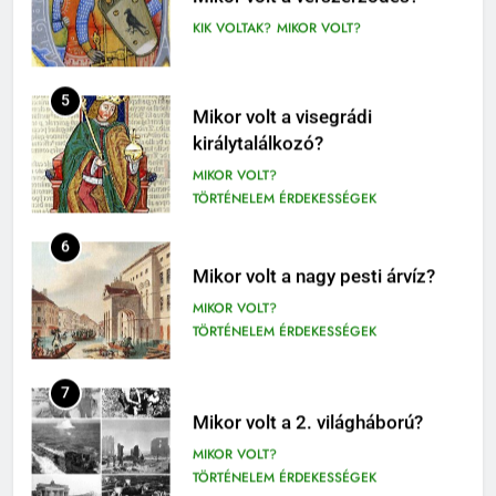
KIK VOLTAK?
MIKOR VOLT?
9-12. OSZTÁLY OLVASÓNAPLÓ
410
5
Fekete István: Vuk olvasónapló
Mikor volt a visegrádi
1-4. OSZTÁLY OLVASÓNAPLÓ
királytalálkozó?
3-4. OSZTÁLY OLVASÓNAPLÓ
MIKOR VOLT?
TÖRTÉNELEM ÉRDEKESSÉGEK
411
Molnár Ferenc: A Pál utcai fiúk
6
olvasónapló
Mikor volt a nagy pesti árvíz?
5. OSZTÁLY OLVASÓNAPLÓ
MIKOR VOLT?
OLVASÓNAPLÓK
TÖRTÉNELEM ÉRDEKESSÉGEK
1
Mikszáth Kálmán: Tót atyafiak,
7
A jó palócok (elemzés)
Mikor volt a 2. világháború?
ELEMZÉSEK-VERSELEMZÉS
MIKOR VOLT?
OLVASÓNAPLÓK
TÖRTÉNELEM ÉRDEKESSÉGEK
11