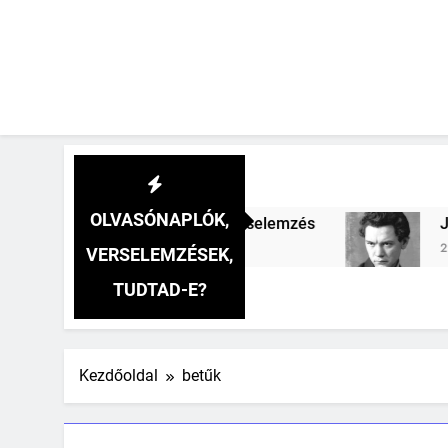
OLVASÓNAPLÓK,
cs oszlopa verselemzés
József Attila: A gye
2 Hét Ezelőtt
VERSELEMZÉSEK,
TUDTAD-E?
Kezdőoldal
betűk