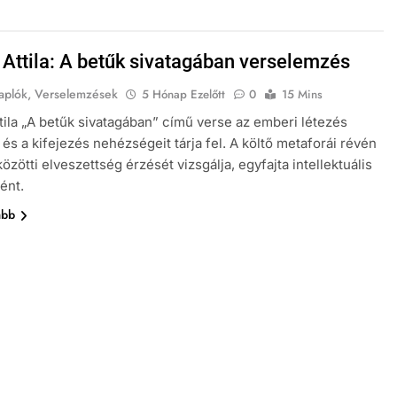
 Attila: A betűk sivatagában verselemzés
aplók, Verselemzések
5 Hónap Ezelőtt
0
15 Mins
tila „A betűk sivatagában” című verse az emberi létezés
és a kifejezés nehézségeit tárja fel. A költő metaforái révén
özötti elveszettség érzését vizsgálja, egyfajta intellektuális
ént.
ább