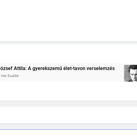
rekszemű élet-tavon verselemzés
József Attil
2 Hét Ezelőtt