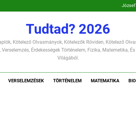
József A
József
Csokonai Vitéz Mi
Csokonai Vit
József A
Tudtad? 2026
József
plók, Kötelező Olvasmányok, Kötelezők Röviden, Kötelező Ol
 Verselemzés, Érdekességek Történelem, Fizika, Matemetika, És
Világából.
VERSELEMZÉSEK
TÖRTÉNELEM
MATEMATIKA
BIO