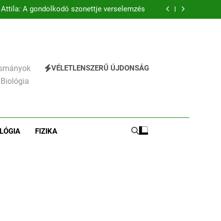
ttila: A gyerekszemű élet-tavon verselemzés
 Attila: A gondolkodó szonettje verselemzés
hály: A fársáng búcsúzó szavai verselemzés
éz Mihály: A Dugonics oszlopa verselemzés
ttila: A gyerekszemű élet-tavon verselemzés
 Attila: A gondolkodó szonettje verselemzés
VÉLETLENSZERŰ ÚJDONSÁG
vasmányok
 Biológia
LÓGIA
FIZIKA
241
Ki találta fel a gőzgépet?
KI TALÁLTA FEL
TÖRTÉNELEM ÉRDEKESSÉGEK
242
Kik voltak a három
királyok?