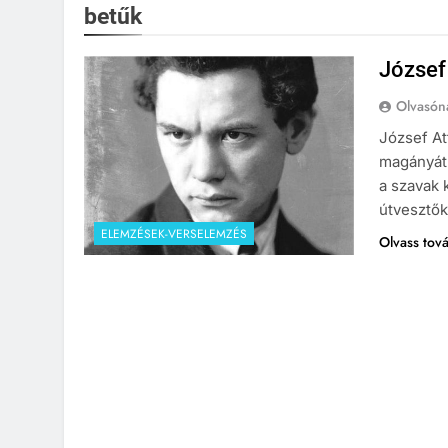
betűk
József
Olvasón
József At
magányát 
a szavak k
útvesztők
ELEMZÉSEK-VERSELEMZÉS
Olvass tov