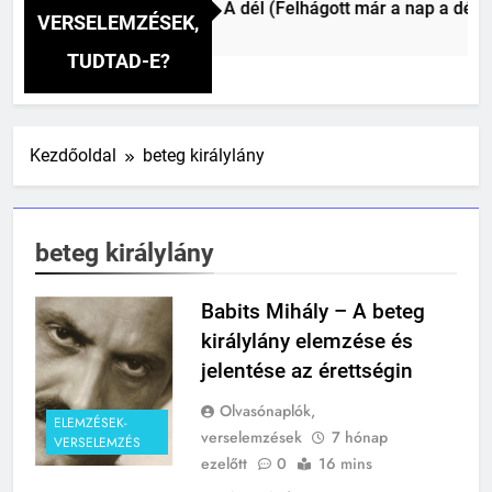
Csokonai Vitéz Mihály: A dél (Felhágott már a nap a dél hé
VERSELEMZÉSEK,
2 Óra Ezelőtt
TUDTAD-E?
241
Kezdőoldal
beteg királylány
Ki találta fel a gőzgépet?
KI TALÁLTA FEL
TÖRTÉNELEM ÉRDEKESSÉGEK
beteg királylány
242
Babits Mihály – A beteg
Kik voltak a három királyok?
királylány elemzése és
KIK VOLTAK?
jelentése az érettségin
TÖRTÉNELEM ÉRDEKESSÉGEK
Olvasónaplók,
ELEMZÉSEK-
243
verselemzések
7 hónap
VERSELEMZÉS
A középkor titkai: Mi rejtőzött a
ezelőtt
0
16 mins
várak falai mögött?