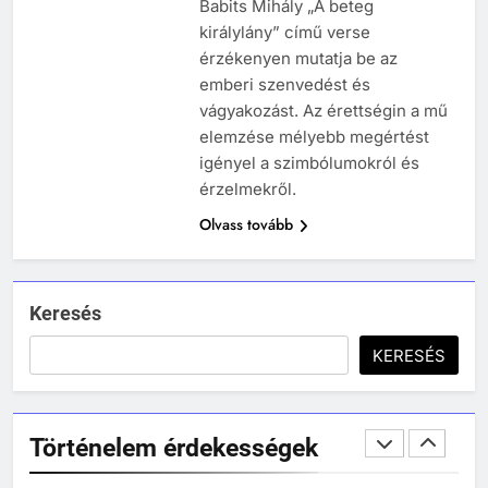
Babits Mihály „A beteg
MIKOR VOLT?
királylány” című verse
TÖRTÉNELEM ÉRDEKESSÉGEK
érzékenyen mutatja be az
244
emberi szenvedést és
Mikor volt a római birodalom
vágyakozást. Az érettségin a mű
bukása, és mi történt utána?
elemzése mélyebb megértést
MIKOR VOLT?
igényel a szimbólumokról és
TÖRTÉNELEM ÉRDEKESSÉGEK
érzelmekről.
Olvass tovább
1
Ki volt Zeusz?
KIK VOLTAK?
TÖRTÉNELEM ÉRDEKESSÉGEK
Keresés
408
KERESÉS
2
Gárdonyi Géza: Az egri csillagok
Mikor volt a thermopülai csata?
olvasónapló
MIKOR VOLT?
5-8. OSZTÁLY
6. OSZTÁLY OLVASÓNAPLÓ
Történelem érdekességek
TÖRTÉNELEM ÉRDEKESSÉGEK