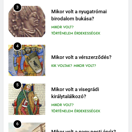
409
Móricz Zsigmond: Úri muri
3
Mikor volt a nyugatrómai
olvasónapló
birodalom bukása?
12. OSZTÁLY OLVASÓNAPLÓ
MIKOR VOLT?
9-12. OSZTÁLY OLVASÓNAPLÓ
TÖRTÉNELEM ÉRDEKESSÉGEK
410
4
Fekete István: Vuk olvasónapló
1-4. OSZTÁLY OLVASÓNAPLÓ
Mikor volt a vérszerződés?
3-4. OSZTÁLY OLVASÓNAPLÓ
KIK VOLTAK?
MIKOR VOLT?
411
Molnár Ferenc: A Pál utcai fiúk
5
Mikor volt a visegrádi
olvasónapló
királytalálkozó?
5. OSZTÁLY OLVASÓNAPLÓ
MIKOR VOLT?
OLVASÓNAPLÓK
TÖRTÉNELEM ÉRDEKESSÉGEK
1
Mikszáth Kálmán: Tót atyafiak,
6
A jó palócok (elemzés)
Mikor volt a nagy pesti árvíz?