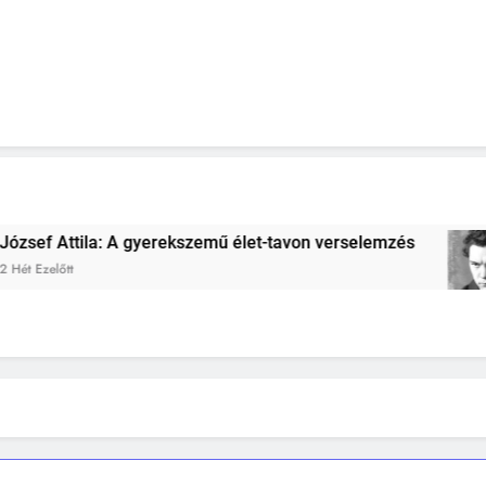
gyerekszemű élet-tavon verselemzés
József At
2 Hét Ezelőtt