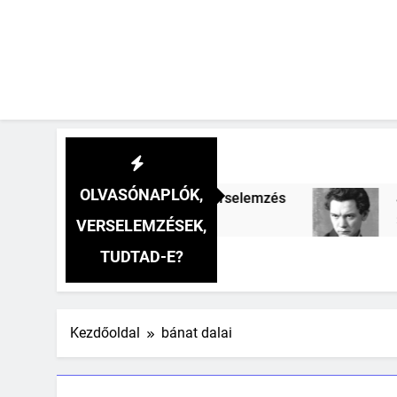
OLVASÓNAPLÓK,
onics oszlopa verselemzés
József Attila: A 
2 Hét Ezelőtt
VERSELEMZÉSEK,
TUDTAD-E?
Kezdőoldal
bánat dalai