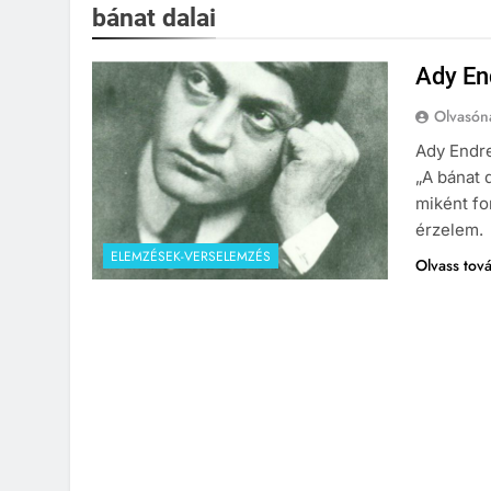
bánat dalai
Ady En
Olvasón
Ady Endre
„A bánat 
miként fo
érzelem.
ELEMZÉSEK-VERSELEMZÉS
Olvass tov