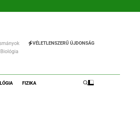
emzés
verselemzés
verselemzés
VÉLETLENSZERŰ ÚJDONSÁG
vasmányok
 Biológia
LÓGIA
FIZIKA
241
Ki találta fel a gőzgépet?
KI TALÁLTA FEL
TÖRTÉNELEM ÉRDEKESSÉGEK
242
Kik voltak a három
királyok?