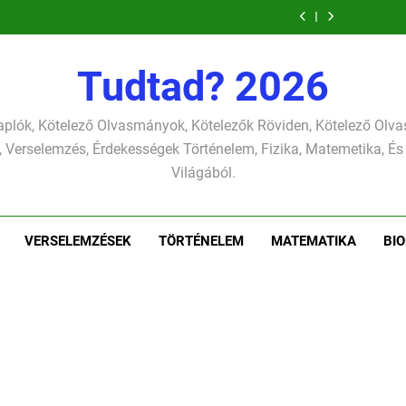
verselemzés
versel
szonettje
verselemzés
Tudtad? 2026
plók, Kötelező Olvasmányok, Kötelezők Röviden, Kötelező Ol
 Verselemzés, Érdekességek Történelem, Fizika, Matemetika, És
Világából.
VERSELEMZÉSEK
TÖRTÉNELEM
MATEMATIKA
BIO