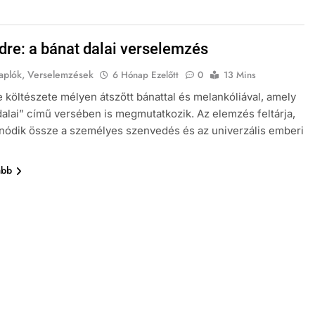
dre: a bánat dalai verselemzés
aplók, Verselemzések
6 Hónap Ezelőtt
0
13 Mins
 költészete mélyen átszőtt bánattal és melankóliával, amely
dalai” című versében is megmutatkozik. Az elemzés feltárja,
nódik össze a személyes szenvedés és az univerzális emberi
ább