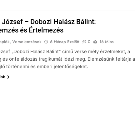
 József – Dobozi Halász Bálint:
emzés és Értelmezés
aplók, Verselemzések
6 Hónap Ezelőtt
0
16 Mins
zsef „Dobozi Halász Bálint” című verse mély érzelmeket, a
 és önfeláldozás tragikumát idézi meg. Elemzésünk feltárja a
lő történelmi és emberi jelentőségeket.
ább