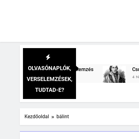
OLVASÓNAPLÓK,
csúzó szavai verselemzés
Csokonai Vitéz Mih
4 Nap Ezelőtt
VERSELEMZÉSEK,
TUDTAD-E?
Kezdőoldal
bálint