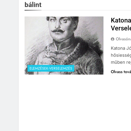
bálint
Katona
Versel
Olvasón
Katona Jó
hősiesség
műben rej
ELEMZÉSEK-VERSELEMZÉS
Olvass tov