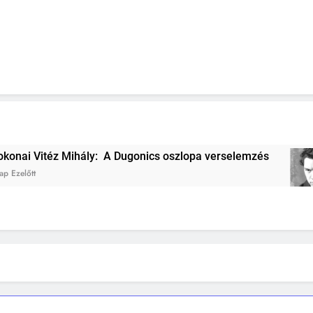
ály: A Dugonics oszlopa verselemzés
József 
2 Hét Ezelő