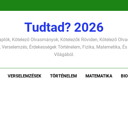
pontjára, 
verselemzés
nap a dé
tavon
versel
pontjára, 
verselemzés
versel
Tudtad? 2026
plók, Kötelező Olvasmányok, Kötelezők Röviden, Kötelező Ol
 Verselemzés, Érdekességek Történelem, Fizika, Matemetika, És
Világából.
VERSELEMZÉSEK
TÖRTÉNELEM
MATEMATIKA
BIO