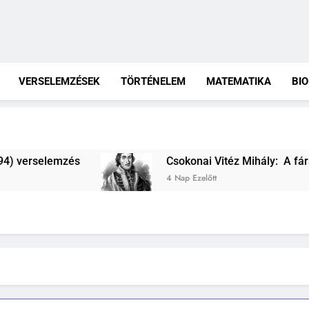
VERSELEMZÉSEK
TÖRTÉNELEM
MATEMATIKA
BI
Csokonai Vitéz Mihály: A fársáng búcsúzó szav
4 Nap Ezelőtt