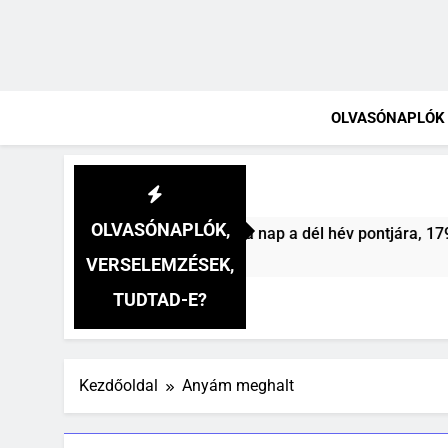
OLVASÓNAPLÓK
OLVASÓNAPLÓK,
(Felhágott már a nap a dél hév pontjára, 1794) verselemzés
VERSELEMZÉSEK,
TUDTAD-E?
Kezdőoldal
Anyám meghalt