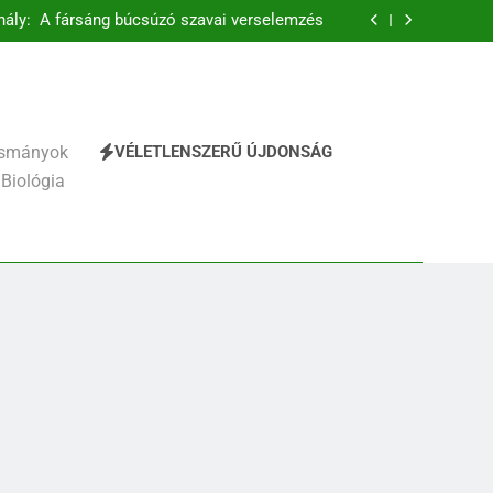
hály: A fársáng búcsúzó szavai verselemzés
éz Mihály: A Dugonics oszlopa verselemzés
 Vitéz Mihály: A Duna nimfája verselemzés
elhágott már a nap a dél hév pontjára, 1794)
verselemzés
hály: A fársáng búcsúzó szavai verselemzés
éz Mihály: A Dugonics oszlopa verselemzés
VÉLETLENSZERŰ ÚJDONSÁG
vasmányok
 Biológia
241
Ki találta fel a gőzgépet?
KI TALÁLTA FEL
TÖRTÉNELEM ÉRDEKESSÉGEK
242
Kik voltak a három
királyok?