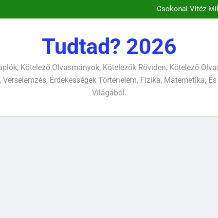
Csokonai Vitéz Mi
Csokonai Vit
Csokonai
Csokonai Vitéz Mihály: A dél (F
Csokonai Vitéz Mi
Tudtad? 2026
Csokonai Vit
plók, Kötelező Olvasmányok, Kötelezők Röviden, Kötelező Ol
 Verselemzés, Érdekességek Történelem, Fizika, Matemetika, És
Világából.