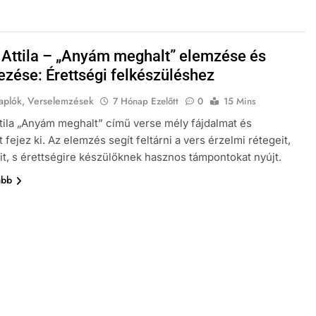
 Attila – „Anyám meghalt” elemzése és
ezése: Érettségi felkészüléshez
aplók, Verselemzések
7 Hónap Ezelőtt
0
15 Mins
tila „Anyám meghalt” című verse mély fájdalmat és
 fejez ki. Az elemzés segít feltárni a vers érzelmi rétegeit,
t, s érettségire készülőknek hasznos támpontokat nyújt.
ább