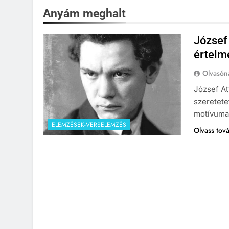
Anyám meghalt
József
értelm
Olvasón
József At
szeretetet
motívumai
ELEMZÉSEK-VERSELEMZÉS
Olvass tov