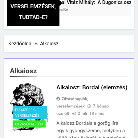
Csokonai Vitéz Mihály: A Dugonics oszlopa v
VERSELEMZÉSEK,
243
4 Nap Ezelőtt
A középkor titkai: Mi rejtőzött a
TUDTAD-E?
várak falai mögött?
MIKOR VOLT?
TÖRTÉNELEM ÉRDEKESSÉGEK
Kezdőoldal
Alkaiosz
244
Mikor volt a római birodalom
bukása, és mi történt utána?
Alkaiosz
MIKOR VOLT?
TÖRTÉNELEM ÉRDEKESSÉGEK
Alkaiosz: Bordal (elemzés)
1
Ki volt Zeusz?
Olvasónaplók,
verselemzések
7 hónap
KIK VOLTAK?
ELEMZÉSEK-
ezelőtt
0
18 mins
TÖRTÉNELEM ÉRDEKESSÉGEK
VERSELEMZÉS
Alkaiosz Bordala a görög líra
OLVASÓNAPLÓK
egyik gyöngyszeme, melyben a
2
költő a bor örömét, a barátságot