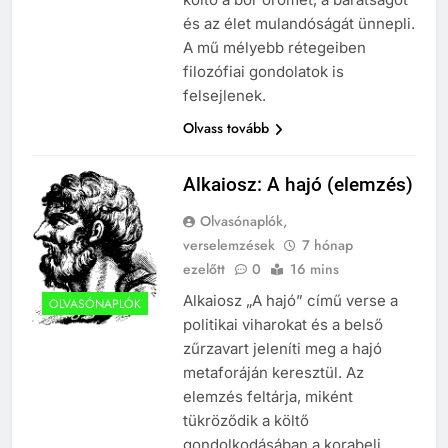
Mikor volt a thermopülai csata?
és az élet mulandóságát ünnepli.
MIKOR VOLT?
A mű mélyebb rétegeiben
TÖRTÉNELEM ÉRDEKESSÉGEK
filozófiai gondolatok is
408
felsejlenek.
3
Gárdonyi Géza: Az egri csillagok
Mikor volt a nyugatrómai
Olvass tovább
olvasónapló
birodalom bukása?
5-8. OSZTÁLY
6. OSZTÁLY OLVASÓNAPLÓ
MIKOR VOLT?
Alkaiosz: A hajó (elemzés)
TÖRTÉNELEM ÉRDEKESSÉGEK
409
Olvasónaplók,
Móricz Zsigmond: Úri muri
4
verselemzések
7 hónap
olvasónapló
ezelőtt
0
16 mins
Mikor volt a vérszerződés?
12. OSZTÁLY OLVASÓNAPLÓ
Alkaiosz „A hajó” című verse a
OLVASÓNAPLÓK
KIK VOLTAK?
MIKOR VOLT?
9-12. OSZTÁLY OLVASÓNAPLÓ
politikai viharokat és a belső
zűrzavart jeleníti meg a hajó
410
5
metaforáján keresztül. Az
Fekete István: Vuk olvasónapló
Mikor volt a visegrádi
elemzés feltárja, miként
1-4. OSZTÁLY OLVASÓNAPLÓ
királytalálkozó?
tükröződik a költő
3-4. OSZTÁLY OLVASÓNAPLÓ
MIKOR VOLT?
gondolkodásában a korabeli