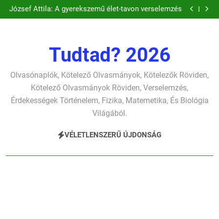
József Attila: A gyerekszemű élet-tavon verselemzés
Ugrás
József Attila: A gondolkodó szonettje verselemzés
a
Csokonai Vitéz Mihály: A fársáng búcsúzó szavai
verselemzés
Csokonai Vitéz Mihály: A Dugonics oszlopa
tartalomra
verselemzés
József Attila: A gyerekszemű élet-tavon verselemzés
József Attila: A gondolkodó szonettje verselemzés
Tudtad? 2026
Olvasónaplók, Kötelező Olvasmányok, Kötelezők Röviden,
Kötelező Olvasmányok Röviden, Verselemzés,
Érdekességek Történelem, Fizika, Matemetika, És Biológia
Világából.
VÉLETLENSZERŰ ÚJDONSÁG