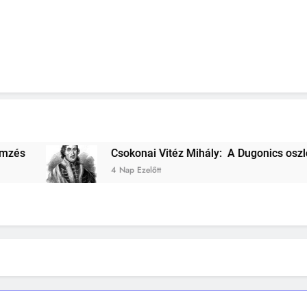
Csokonai Vitéz Mihály: A Dugonics oszlopa verselemzés
4 Nap Ezelőtt