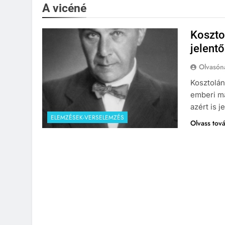
A vicéné
Koszto
jelentő
Olvasón
Kosztolán
emberi ma
azért is 
ELEMZÉSEK-VERSELEMZÉS
Olvass tov