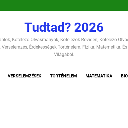
pontjára, 
verselemzés
nap a dé
tavon
versel
pontjára, 
verselemzés
versel
Tudtad? 2026
plók, Kötelező Olvasmányok, Kötelezők Röviden, Kötelező Ol
 Verselemzés, Érdekességek Történelem, Fizika, Matemetika, És
Világából.
VERSELEMZÉSEK
TÖRTÉNELEM
MATEMATIKA
BIO