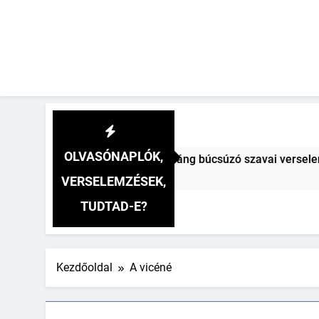
OLVASÓNAPLÓK,
ihály: A fársáng búcsúzó szavai verselemzés
VERSELEMZÉSEK,
TUDTAD-E?
Kezdőoldal
A vicéné