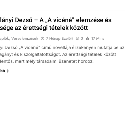
lányi Dezső – A „A vicéné” elemzése és
sége az érettségi tételek között
aplók, Verselemzések
7 Hónap Ezelőtt
0
17 Mins
yi Dezső „A vicéné” című novellája érzékenyen mutatja be az
gányt és kiszolgáltatottságot. Az érettségi tételek között
jelentős, mert mély társadalmi üzenetet hordoz.
ább